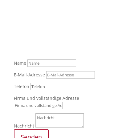
Was können wir für Sie tun?
Senden Sie uns gerne Ihre Anfrage über das
Formular oder rufen Sie zur persönlichen Beratung
an.
Tel.: +49 (0) 821 / 999 829 70
Name
E-Mail-Adresse
Telefon
Firma und vollständige Adresse
Nachricht
Senden