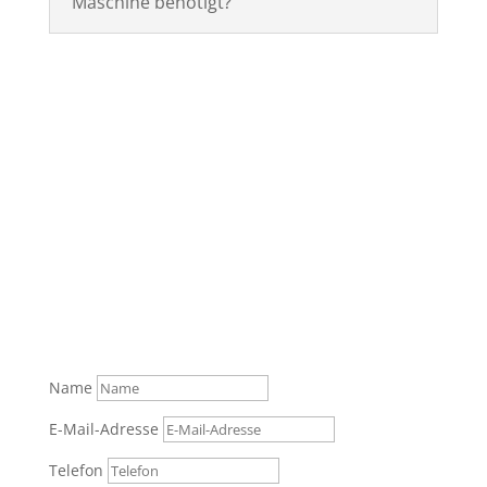
Maschine benötigt?
Was können wir für Sie tun?
Senden Sie uns gerne Ihre Anfrage über das
Formular oder rufen Sie zur persönlichen Beratung
an.
Tel.: +49 (0) 821 / 999 829 70
Name
E-Mail-Adresse
Telefon