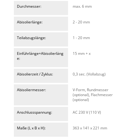
Durchmesser:
max. 6 mm
Abisolierlänge:
2 - 20 mm
Teilabzugslänge:
1 - 20 mm
Einführlänge+Abisolierläng
15 mm + x
e:
Abisolierzeit / Zyklus:
0,3 sec. (Vollabzug)
Abisoliermesser:
V-Form, Rundmesser
(optional), Flachmesser
(optional)
Anschlussspannung:
AC 230 V (110 V)
Maße (L x B x H):
363 x 141 x 221 mm