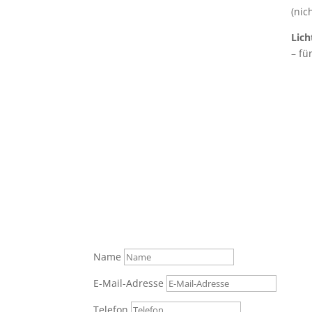
(nic
Lich
– fü
Was können wir für Sie tun?
Senden Sie uns gerne Ihre Anfrage über das F
Tel.: +49 (0) 821 / 999 829 70
Name
E-Mail-Adresse
Telefon