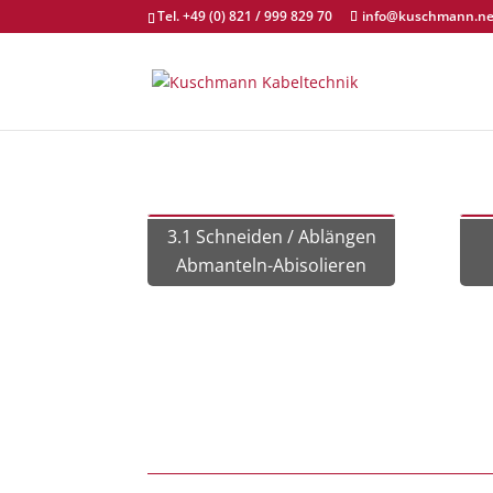
Tel. +49 (0) 821 / 999 829 70
info@kuschmann.ne
3.1 Schneiden / Ablängen
Abmanteln-Abisolieren