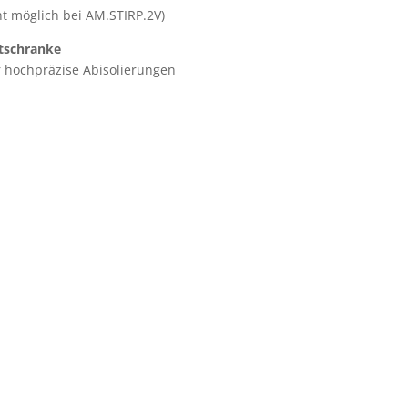
ht möglich bei AM.STIRP.2V)
tschranke
r hochpräzise Abisolierungen
ormular oder rufen Sie zur persönlichen Beratung an.