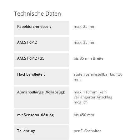
Technische Daten
Kabeldurchmesser:
max. 25 mm
AM.STRIP.2
max. 35 mm
AM.STRIP.2 / 35
bis 35 mm Breite
Flachbandleiter:
stufenlos einstellbar bis 120
mm
Abmantellänge (Vollabzug):
max. 110 mm, kein
verlängerter Anschlag
möglich
mit Sensorauslösung
bis 450 mm
Teilabzug:
per Fußschalter