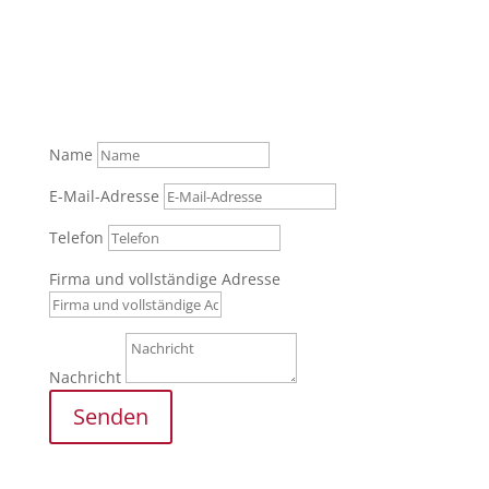
Senden Sie uns gerne Ihre Anfrage über das
Formular oder rufen Sie zur persönlichen Beratung
an.
Tel.: +49 (0) 821 / 999 829 70
Name
E-Mail-Adresse
Telefon
Firma und vollständige Adresse
Nachricht
Senden