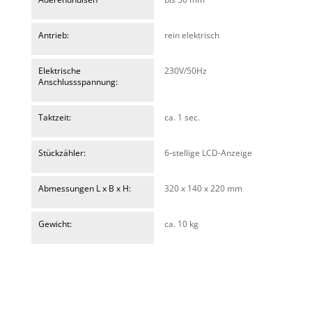
Antrieb:
rein elektrisch
Elektrische
230V/50Hz
Anschlussspannung:
Taktzeit:
ca. 1 sec.
Stückzähler:
6-stellige LCD-Anzeige
Abmessungen L x B x H:
320 x 140 x 220 mm
Gewicht:
ca. 10 kg