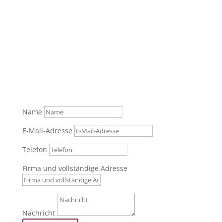
Was können wir für Sie tun?
Senden Sie uns gerne Ihre Anfrage über das
Formular oder rufen Sie zur persönlichen Beratung
an.
Tel.: +49 (0) 821 / 999 829 70
Name
E-Mail-Adresse
Telefon
Firma und vollständige Adresse
Nachricht