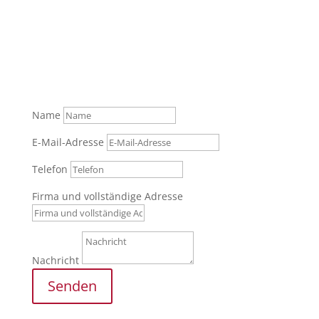
Was können wir für Sie tun?
Senden Sie uns gerne Ihre Anfrage über das
Formular oder rufen Sie zur persönlichen Beratung
an.
Tel.: +49 (0) 821 / 999 829 70
Name
E-Mail-Adresse
Telefon
Firma und vollständige Adresse
Nachricht
Senden