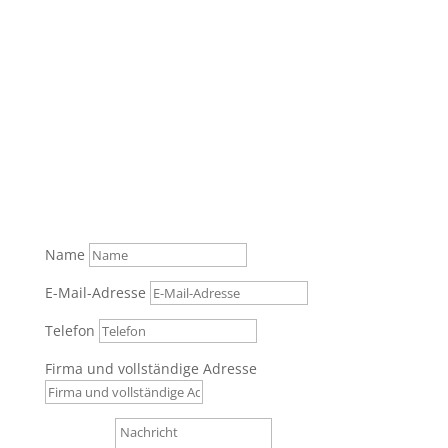
Was können wir für Sie tun?
Senden Sie uns gerne Ihre Anfrage über das
Formular oder rufen Sie zur persönlichen Beratung
an.
Tel.: +49 (0) 821 / 999 829 70
Name
E-Mail-Adresse
Telefon
Firma und vollständige Adresse