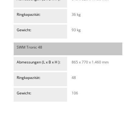
Ringkapazität:
36 kg
Gewicht:
93 kg
SWM Tronic 48
Abmessungen (L x B x H ):
865 x 770 x 1.460 mm
Ringkapazität:
48
Gewicht:
106