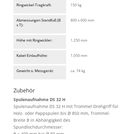
Ringwickel-Tragkraft:
150 kg
Abmessungen Standfuß (B
800 x 600 mm
x T):
Höhe mit Ringwickler:
1.250 mm
Kabel-Einlaufhöhe:
1.050 mm
Gewicht o. Messgerät:
ca. 74 kg
Zubehör
Spulenaufnahme DS 32 H
Spulenaufnahme DS 32 H mit Trommel-Drehgriff für
Holz- oder Pappspulen bis Ø 850 mm, Trommel-
Breite B in Abhängigkeit des
Spundlochdurchmesser:
B = 400 mm bei Ø 80 mm