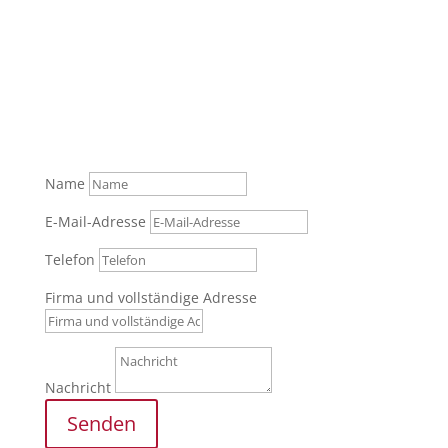
Was können wir für Sie tun?
Senden Sie uns gerne Ihre Anfrage über das
Formular oder rufen Sie zur persönlichen Beratung
an.
Tel.: +49 (0) 821 / 999 829 70
Name
E-Mail-Adresse
Telefon
Firma und vollständige Adresse
Nachricht
Senden