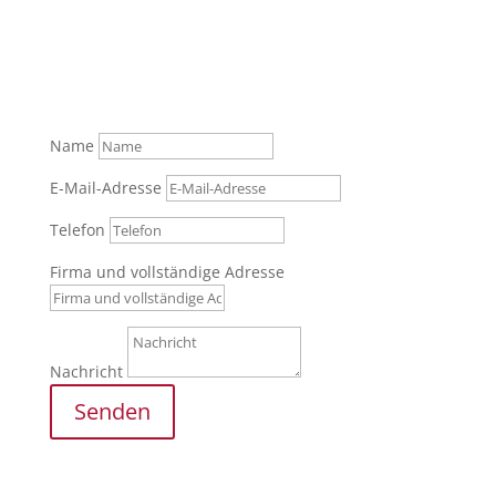
Senden Sie uns gerne Ihre Anfrage über das
Formular oder rufen Sie zur persönlichen Beratung
an.
Tel.: +49 (0) 821 / 999 829 70
Name
E-Mail-Adresse
Telefon
Firma und vollständige Adresse
Nachricht
Senden