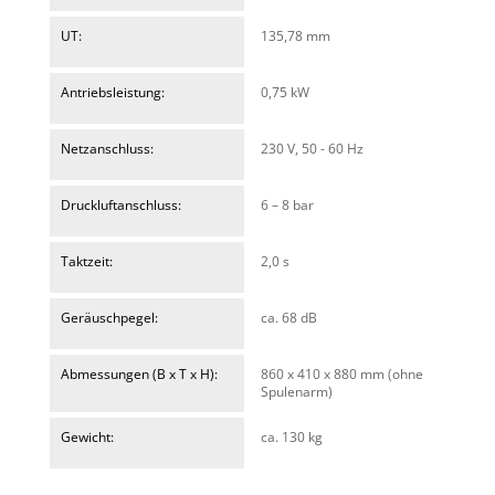
UT:
135,78 mm
Antriebsleistung:
0,75 kW
Netzanschluss:
230 V, 50 - 60 Hz
Druckluftanschluss:
6 – 8 bar
Taktzeit:
2,0 s
Geräuschpegel:
ca. 68 dB
Abmessungen (B x T x H):
860 x 410 x 880 mm (ohne
Spulenarm)
Gewicht:
ca. 130 kg