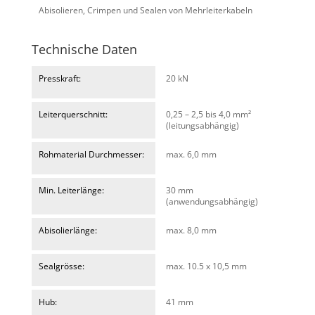
Abisolieren, Crimpen und Sealen von Mehrleiterkabeln
Technische Daten
Presskraft:
20 kN
Leiterquerschnitt:
0,25 – 2,5 bis 4,0 mm²
(leitungsabhängig)
Rohmaterial Durchmesser:
max. 6,0 mm
Min. Leiterlänge:
30 mm
(anwendungsabhängig)
Abisolierlänge:
max. 8,0 mm
Sealgrösse:
max. 10.5 x 10,5 mm
Hub:
41 mm