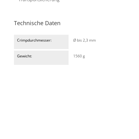
Technische Daten
Crimpdurchmesser:
Ø bis 2,3 mm
Gewicht:
1560 g
Was können wir für Sie tun?
Senden Sie uns gerne Ihre Anfrage über das
Formular oder rufen Sie zur persönlichen Beratung