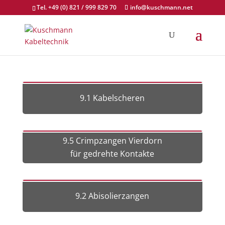
Tel. +49 (0) 821 / 999 829 70
info@kuschmann.net
9.1 Kabelscheren
9.5 Crimpzangen Vierdorn
für gedrehte Kontakte
9.2 Abisolierzangen