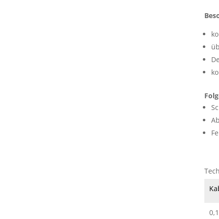
Bes
ko
üb
De
ko
Fol
Sc
Ab
Fe
Tech
Ka
0,