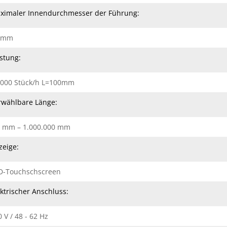
ximaler Innendurchmesser der Führung:
 mm
istung:
0000 Stück/h L=100mm
rwählbare Länge:
1 mm – 1.000.000 mm
zeige:
D-Touchschscreen
ektrischer Anschluss:
 V / 48 - 62 Hz