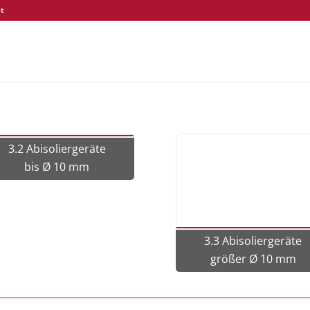
t
3.2 Abisoliergeräte
bis Ø 10 mm
3.3 Abisoliergeräte
größer Ø 10 mm