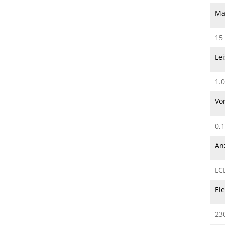
Ma
15
Le
1.
Vo
0,
An
LC
El
230