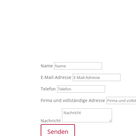
Was können wir für Sie tun?
Senden Sie uns gerne Ihre Anfrage über das F
Tel.: +49 (0) 821 / 999 829 70
Name
E-Mail-Adresse
Telefon
Firma und vollständige Adresse
Nachricht
Senden