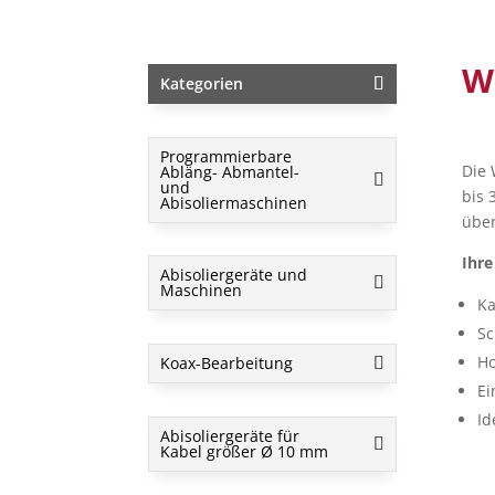
W
Kategorien
Programmierbare
Die 
Abläng- Abmantel-
und
bis 
Abisoliermaschinen
über
Ihre
Abisoliergeräte und
Maschinen
Ka
Sc
Ho
Koax-Bearbeitung
Ei
Id
Abisoliergeräte für
Kabel größer Ø 10 mm