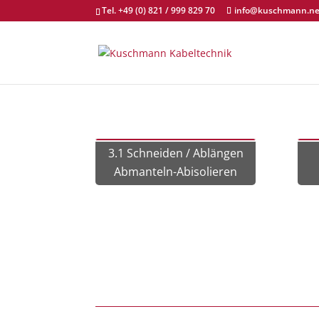
Tel. +49 (0) 821 / 999 829 70
info@kuschmann.ne
3.1 Schneiden / Ablängen
Abmanteln-Abisolieren